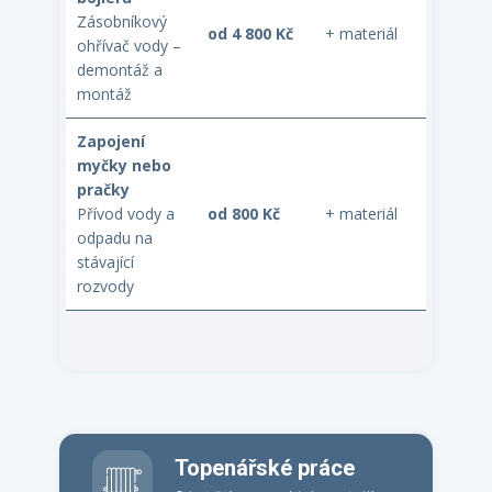
Zásobníkový
od 4 800 Kč
+ materiál
ohřívač vody –
demontáž a
montáž
Zapojení
myčky nebo
pračky
Přívod vody a
od 800 Kč
+ materiál
odpadu na
stávající
rozvody
Topenářské práce