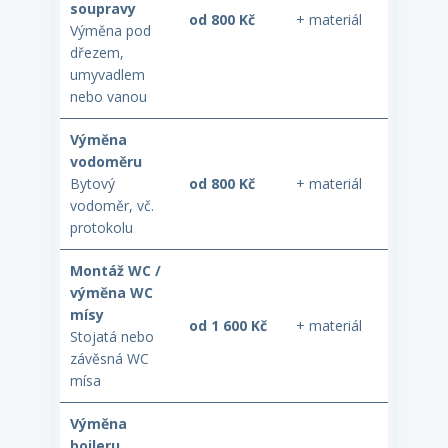
soupravy
od 800 Kč
+ materiál
Výměna pod
dřezem,
umyvadlem
nebo vanou
Výměna
vodoměru
Bytový
od 800 Kč
+ materiál
vodoměr, vč.
protokolu
Montáž WC /
výměna WC
mísy
od 1 600 Kč
+ materiál
Stojatá nebo
závěsná WC
mísa
Výměna
bojleru