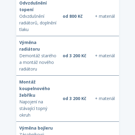
Odvzdušnění
topení
Odvzdušnění
od 800 Kč
+ materiál
radiátorů, doplnění
tlaku
Výměna
radiátoru
Demontáž starého
od 3 200 Kč
+ materiál
a montáž nového
radiátoru
Montáž
koupelnového
žebříku
od 3 200 Kč
+ materiál
Napojení na
stávající topný
okruh
Výměna bojleru
Zásobníkový