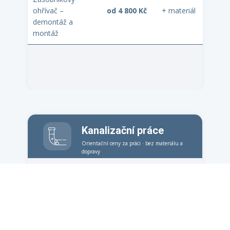
ohřívač –
od 4 800 Kč
+ materiál
demontáž a
montáž
Kanalizační práce
Orientační ceny za práci · bez materiálu a
dopravy
ÚKON
CENA PRÁCE
POZNÁMKA
Čistění