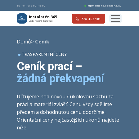
Po - Pá
8:00 - 16:00
Přijímáme nové objednávky
Instalatér-365
774
362 101
Voda · Topení · Kanalizace
Domů
>
Ceník
Domů
TRASPARENTNÍ CENY
Služby
Ceník prací –
Ceník
žádná překvapení
Kontakt
Účtujeme hodinovou / úkolovou sazbu za
práci a materiál zvlášť. Cenu vždy sdělíme
předem a dohodnutou cenu dodržíme.
Orientační ceny nejčastějších úkonů najdete
níže.