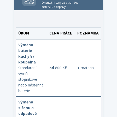
Orientační ceny za práci · bez
materiálu a dopravy
ÚKON
CENA PRÁCE
POZNÁMKA
Výměna
baterie –
kuchyň /
koupelna
Standardní
od 800 Kč
+ materiál
výměna
stojánkové
nebo nástěnné
baterie
Výměna
sifonu a
odpadové